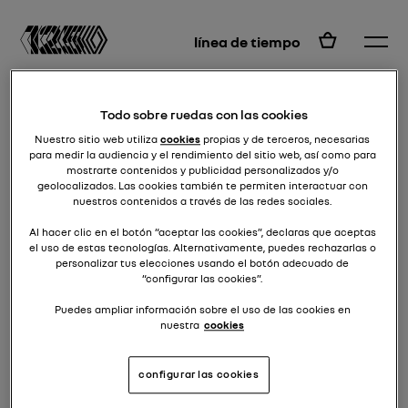
ES
línea de tiempo
Todo sobre ruedas con las cookies
Nuestro sitio web utiliza
cookies
propias y de terceros, necesarias
para medir la audiencia y el rendimiento del sitio web, así como para
mostrarte contenidos y publicidad personalizados y/o
geolocalizados. Las cookies también te permiten interactuar con
nuestros contenidos a través de las redes sociales.
Al hacer clic en el botón “aceptar las cookies”, declaras que aceptas
el uso de estas tecnologías. Alternativamente, puedes rechazarlas o
personalizar tus elecciones usando el botón adecuado de
“configurar las cookies”.
Puedes ampliar información sobre el uso de las cookies en
Elige el centro que quieres
nuestra
cookies
visitar para seguir el itinerario
configurar las cookies