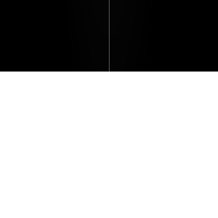
Todo el estilo de vida Renault te
espera en la tienda en línea The
Originals Store Renault.
ir a la tienda
reproducir