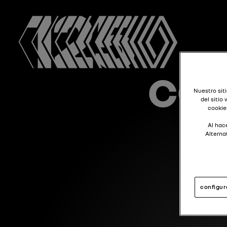
COL
Nuestro siti
del sitio
cookie
Al hace
Alterna
configur