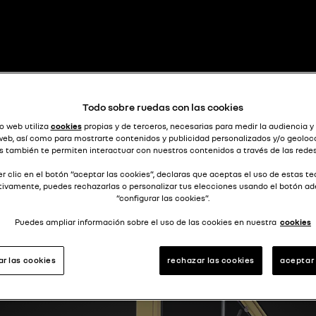
un SUV años 50
ORALE PIC
Todo sobre ruedas con las cookies
o web utiliza
cookies
propias y de terceros, necesarias para medir la audiencia y
 web, así como para mostrarte contenidos y publicidad personalizados y/o geoloca
s también te permiten interactuar con nuestros contenidos a través de las redes
r clic en el botón “aceptar las cookies”, declaras que aceptas el uso de estas te
tivamente, puedes rechazarlas o personalizar tus elecciones usando el botón a
“configurar las cookies”.
Puedes ampliar información sobre el uso de las cookies en nuestra
cookies
ar las cookies
rechazar las cookies
aceptar 