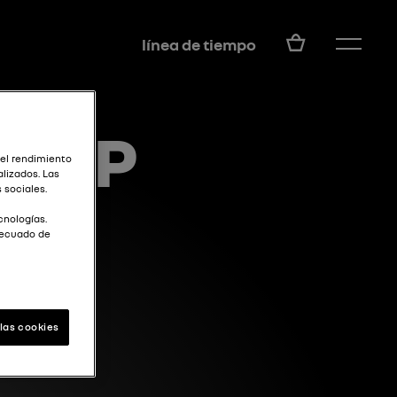
ES
línea de tiempo
K-UP
 el rendimiento
lizados. Las
 sociales.
cnologías.
decuado de
las cookies