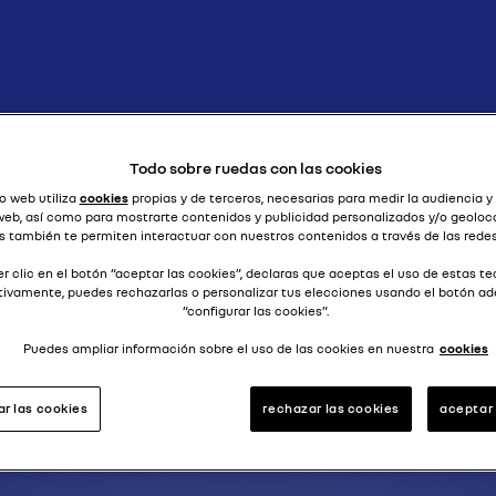
el secreto está en el nombre
ONASIX (R
Todo sobre ruedas con las cookies
o web utiliza
cookies
propias y de terceros, necesarias para medir la audiencia y
 web, así como para mostrarte contenidos y publicidad personalizados y/o geoloca
s también te permiten interactuar con nuestros contenidos a través de las redes
r clic en el botón “aceptar las cookies”, declaras que aceptas el uso de estas te
tivamente, puedes rechazarlas o personalizar tus elecciones usando el botón a
“configurar las cookies”.
Puedes ampliar información sobre el uso de las cookies en nuestra
cookies
ar las cookies
rechazar las cookies
aceptar 