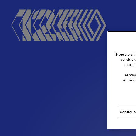
M
Nuestro siti
del sitio
cookie
Al hace
Alterna
configur