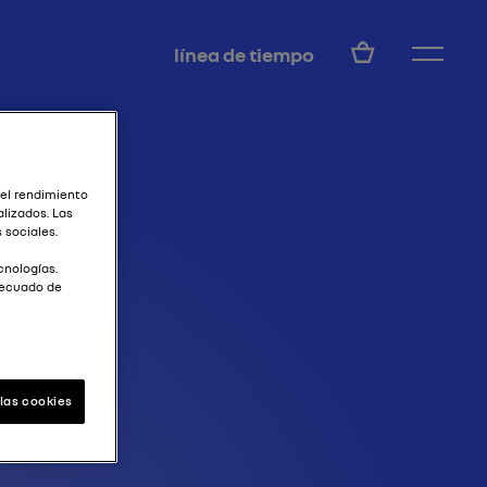
ES
línea de tiempo
Y)
 el rendimiento
lizados. Las
 sociales.
cnologías.
decuado de
las cookies