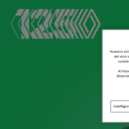
Nuestro siti
del sitio
cookie
Al hace
Alterna
configur