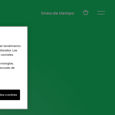
ES
línea de tiempo
 el rendimiento
lizados. Las
 sociales.
cnologías.
decuado de
las cookies