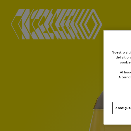
Nuestro siti
del sitio
cookie
Al hace
Alterna
configur