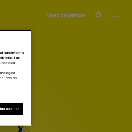
ES
línea de tiempo
 el rendimiento
lizados. Las
 sociales.
cnologías.
decuado de
las cookies