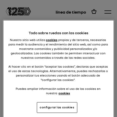
ES
línea de tiempo
Todo sobre ruedas con las cookies
Nuestro sitio web utiliza
cookies
propias y de terceros, necesarias
para medir la audiencia y el rendimiento del sitio web, así como para
mostrarte contenidos y publicidad personalizados y/o
geolocalizados. Las cookies también te permiten interactuar con
nuestros contenidos a través de las redes sociales.
Al hacer clic en el botón “aceptar las cookies”, declaras que aceptas
el uso de estas tecnologías. Alternativamente, puedes rechazarlas o
personalizar tus elecciones usando el botón adecuado de
“configurar las cookies”.
Puedes ampliar información sobre el uso de las cookies en
Visita la página de Instagram
nuestra
cookies
que te corresponda
configurar las cookies