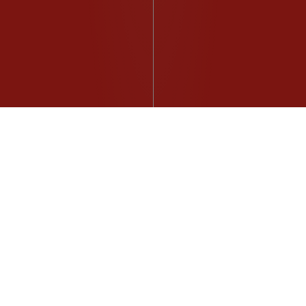
Todo el estilo de vida Renault te
espera en la tienda en línea The
Originals Store Renault.
ir a la tienda
reproducir