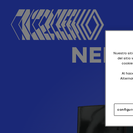
NERV
Nuestro siti
del sitio
cookie
Al hace
Alterna
configur