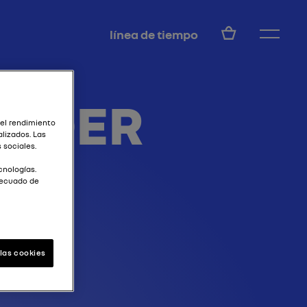
ES
línea de tiempo
INDER
 el rendimiento
lizados. Las
 sociales.
cnologías.
decuado de
las cookies