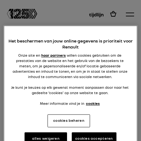
NL
tijdlijn
Het beschermen van jouw online gegevens is prioriteit voor
Renault
Onze site en
haar partners
willen cookies gebruiken om de
prestaties van de website en het gebruik van de bezoekers te
meten, om je gepersonaliseerde en/of locatie gebaseerde
advertenties en inhoud te tonen, en om je in staat te stellen onze
inhoud te communiceren via sociale netwerken.
Je kunt je keuzes op elk gewenst moment aanpassen door naar het
gedeelte ‘cookies’ op onze website te gaan.
Meer informatie vind je in
cookies
Selecteer de site waar u uw tour
wilt voortzetten
cookies beheren
alles weigeren
cookies accepteren