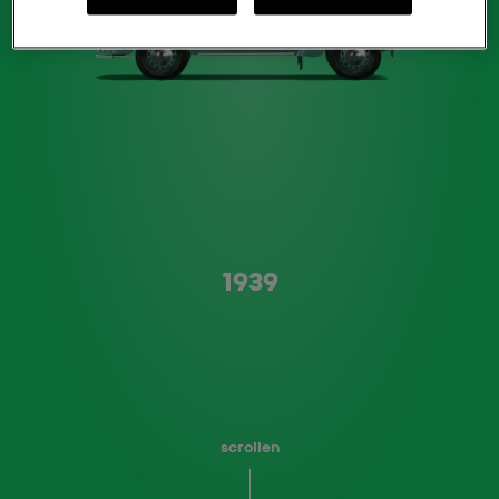
Type A
1939
scrollen