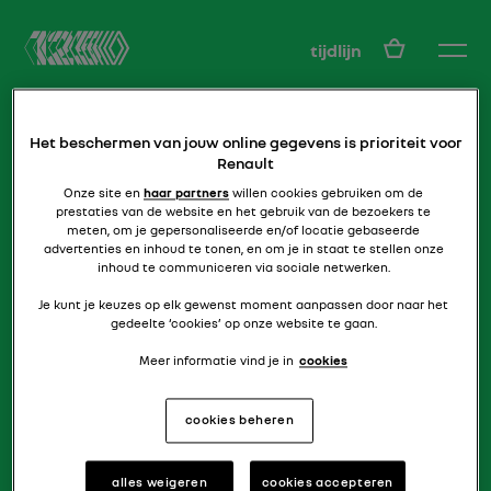
NL
tijdlijn
Het beschermen van jouw online gegevens is prioriteit voor
Renault
Onze site en
haar partners
willen cookies gebruiken om de
prestaties van de website en het gebruik van de bezoekers te
meten, om je gepersonaliseerde en/of locatie gebaseerde
advertenties en inhoud te tonen, en om je in staat te stellen onze
de lichtgewicht gezinsauto
inhoud te communiceren via sociale netwerken.
JUVAQUATRE
Je kunt je keuzes op elk gewenst moment aanpassen door naar het
gedeelte ‘cookies’ op onze website te gaan.
Meer informatie vind je in
cookies
cookies beheren
alles weigeren
cookies accepteren