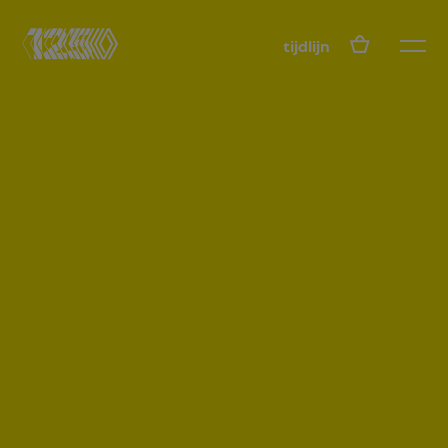
NL
tijdlijn