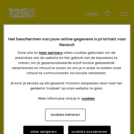
NL
tijdlijn
Het beschermen van jouw online gegevens is prioriteit voor
Renault
Onze site en
haar partners
willen cookies gebruiken om de
prestaties van de website en het gebruik van de bezoekers te
meten, om je gepersonaliseerde en/of locatie gebaseerde
advertenties en inhoud te tonen, en om je in staat te stellen onze
tot de max
inhoud te communiceren via sociale netwerken.
MAXI 5 TURBO
Je kunt je keuzes op elk gewenst moment aanpassen door naar het
gedeelte ‘cookies’ op onze website te gaan.
Meer informatie vind je in
cookies
cookies beheren
alles weigeren
cookies accepteren