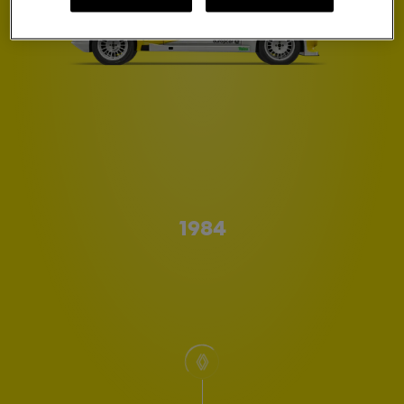
Type A
1984
scrollen