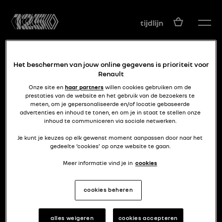
NL
tijdlijn
Het beschermen van jouw online gegevens is prioriteit voor
Renault
Onze site en
haar partners
willen cookies gebruiken om de
prestaties van de website en het gebruik van de bezoekers te
meten, om je gepersonaliseerde en/of locatie gebaseerde
advertenties en inhoud te tonen, en om je in staat te stellen onze
De jaren 90 in een kit
inhoud te communiceren via sociale netwerken.
CLIO MAXI KIT CAR
Je kunt je keuzes op elk gewenst moment aanpassen door naar het
gedeelte ‘cookies’ op onze website te gaan.
Meer informatie vind je in
cookies
cookies beheren
alles weigeren
cookies accepteren