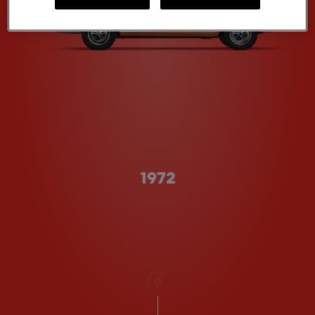
Type A
1972
scrollen