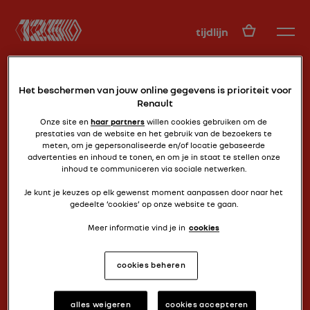
NL
tijdlijn
Het beschermen van jouw online gegevens is prioriteit voor
Renault
Onze site en
haar partners
willen cookies gebruiken om de
prestaties van de website en het gebruik van de bezoekers te
meten, om je gepersonaliseerde en/of locatie gebaseerde
advertenties en inhoud te tonen, en om je in staat te stellen onze
de latina
inhoud te communiceren via sociale netwerken.
TORINO TS
Je kunt je keuzes op elk gewenst moment aanpassen door naar het
gedeelte ‘cookies’ op onze website te gaan.
Meer informatie vind je in
cookies
cookies beheren
alles weigeren
cookies accepteren