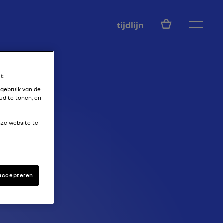
NL
tijdlijn
Y)
lt
 gebruik van de
ud te tonen, en
nze website te
 accepteren