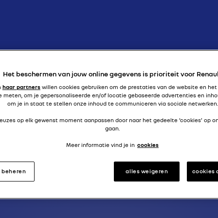
de naam zegt genoeg
ONASIX (R
Het beschermen van jouw online gegevens is prioriteit voor Renau
n
haar partners
willen cookies gebruiken om de prestaties van de website en het
e meten, om je gepersonaliseerde en/of locatie gebaseerde advertenties en inho
om je in staat te stellen onze inhoud te communiceren via sociale netwerken.
 keuzes op elk gewenst moment aanpassen door naar het gedeelte ‘cookies’ op o
gaan.
Meer informatie vind je in
cookies
s beheren
alles weigeren
cookies