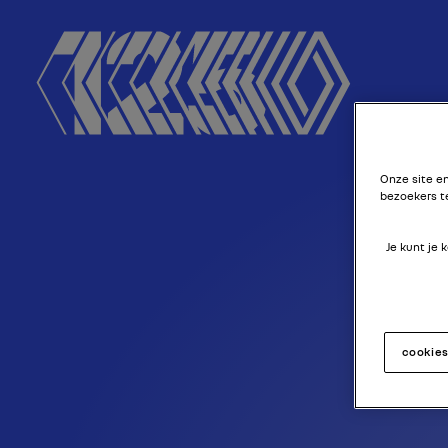
M
Onze site e
bezoekers t
Je kunt je
cookie