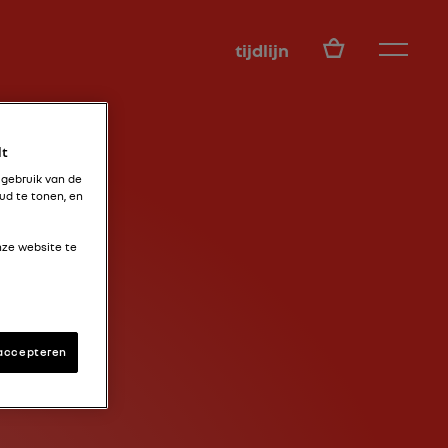
NL
tijdlijn
lt
 gebruik van de
ud te tonen, en
nze website te
 accepteren