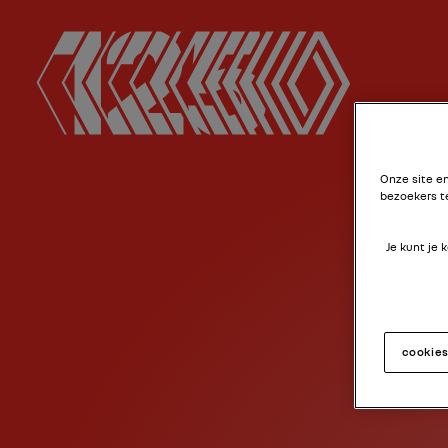
Onze site e
bezoekers t
Je kunt je
cookie