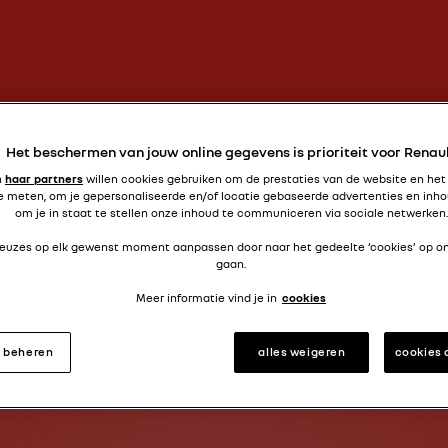
Amerikaanse elegantie
FLORIDE
Het beschermen van jouw online gegevens is prioriteit voor Renau
n
haar partners
willen cookies gebruiken om de prestaties van de website en het
e meten, om je gepersonaliseerde en/of locatie gebaseerde advertenties en inho
om je in staat te stellen onze inhoud te communiceren via sociale netwerken.
 keuzes op elk gewenst moment aanpassen door naar het gedeelte ‘cookies’ op o
gaan.
Meer informatie vind je in
cookies
s beheren
alles weigeren
cookies