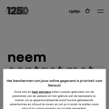
NL
tijdlijn
neem
contact met
ons op
Het beschermen van jouw online gegevens is prioriteit voor
Renault
Onze site en
haar partners
willen cookies gebruiken om de
prestaties van de website en het gebruik van de bezoekers te
meten, om je gepersonaliseerde en/of locatie gebaseerde
achternaam en voornaam *
advertenties en inhoud te tonen, en om je in staat te stellen onze
inhoud te communiceren via sociale netwerken.