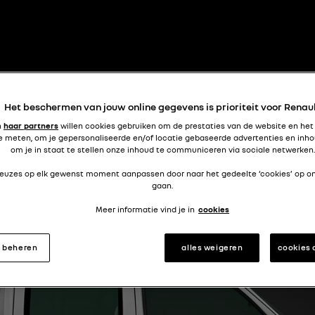
tijd om te ontspannen!
KANGOO
Het beschermen van jouw online gegevens is prioriteit voor Renau
n
haar partners
willen cookies gebruiken om de prestaties van de website en het
e meten, om je gepersonaliseerde en/of locatie gebaseerde advertenties en inho
om je in staat te stellen onze inhoud te communiceren via sociale netwerken.
 keuzes op elk gewenst moment aanpassen door naar het gedeelte ‘cookies’ op o
gaan.
Meer informatie vind je in
cookies
s beheren
alles weigeren
cookies