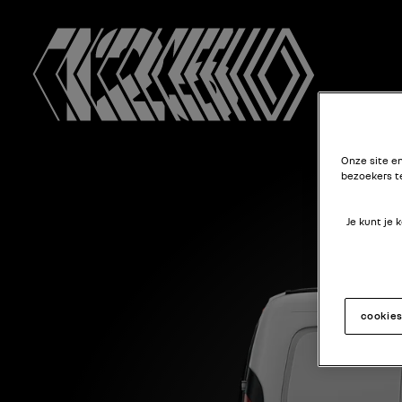
Onze site e
bezoekers t
Je kunt je
cookie