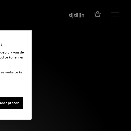
NL
tijdlijn
lt
 gebruik van de
ud te tonen, en
nze website te
 accepteren