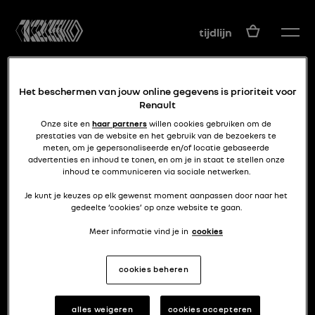
NL
tijdlijn
Het beschermen van jouw online gegevens is prioriteit voor
Renault
Onze site en
haar partners
willen cookies gebruiken om de
prestaties van de website en het gebruik van de bezoekers te
meten, om je gepersonaliseerde en/of locatie gebaseerde
advertenties en inhoud te tonen, en om je in staat te stellen onze
grand sport, grand luxe.
inhoud te communiceren via sociale netwerken.
VIVA GRAND SPORT
Je kunt je keuzes op elk gewenst moment aanpassen door naar het
gedeelte ‘cookies’ op onze website te gaan.
Meer informatie vind je in
cookies
cookies beheren
alles weigeren
cookies accepteren