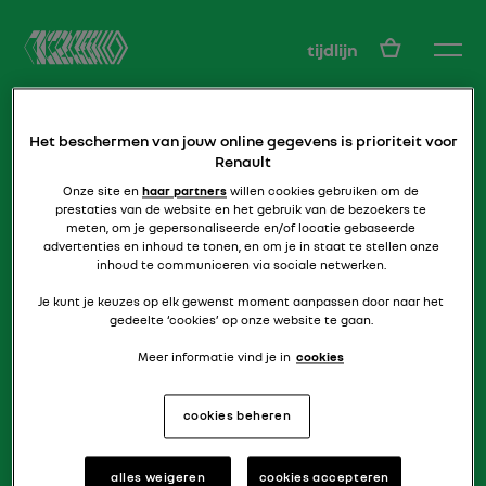
NL
tijdlijn
Het beschermen van jouw online gegevens is prioriteit voor
Renault
Onze site en
haar partners
willen cookies gebruiken om de
prestaties van de website en het gebruik van de bezoekers te
meten, om je gepersonaliseerde en/of locatie gebaseerde
advertenties en inhoud te tonen, en om je in staat te stellen onze
hoe versla je een rolls!
inhoud te communiceren via sociale netwerken.
R16 TX
Je kunt je keuzes op elk gewenst moment aanpassen door naar het
gedeelte ‘cookies’ op onze website te gaan.
Meer informatie vind je in
cookies
cookies beheren
alles weigeren
cookies accepteren