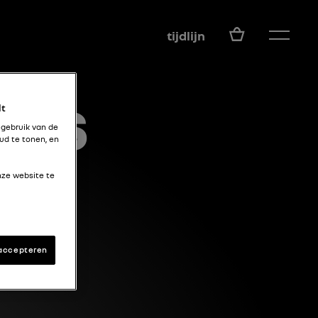
NL
tijdlijn
DES
lt
 gebruik van de
ud te tonen, en
nze website te
 accepteren