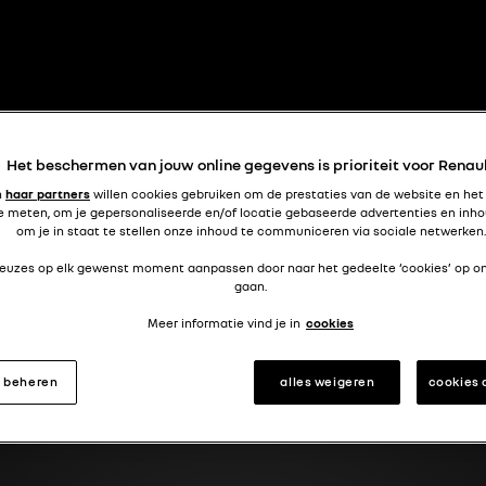
snel en … snel
RVASPORT 
Het beschermen van jouw online gegevens is prioriteit voor Renau
n
haar partners
willen cookies gebruiken om de prestaties van de website en het
e meten, om je gepersonaliseerde en/of locatie gebaseerde advertenties en inho
RECORDS
om je in staat te stellen onze inhoud te communiceren via sociale netwerken.
 keuzes op elk gewenst moment aanpassen door naar het gedeelte ‘cookies’ op o
gaan.
Meer informatie vind je in
cookies
s beheren
alles weigeren
cookies