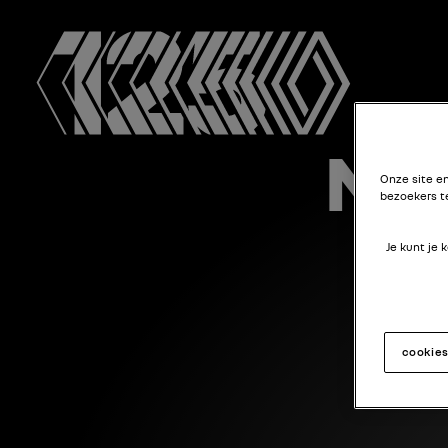
NE
Onze site e
bezoekers t
Je kunt je
cookie