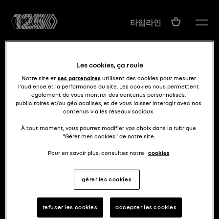
KO
타임라인
Les cookies, ça roule
Notre site et
ses partenaires
utilisent des cookies pour mesurer
l'audience et la performance du site. Les cookies nous permettent
également de vous montrer des contenus personnalisés,
publicitaires et/ou géolocalisés, et de vous laisser interagir avec nos
contenus via les réseaux sociaux.
50년대 SUV
콜로랄 픽업
À tout moment, vous pourrez modifier vos choix dans la rubrique
"Gérer mes cookies" de notre site.
Pour en savoir plus, consultez notre
cookies
gérer les cookies
refuser les cookies
accepter les cookies