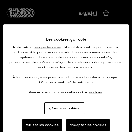
KO
타임라인
Les cookies, ça roule
Notre site et
ses partenaires
utilisent des cookies pour mesurer
l'audience et la performance du site. Les cookies nous permettent
également de vous montrer des contenus personnalisés,
publicitaires et/ou géolocalisés, et de vous laisser interagir avec nos
contenus via les réseaux sociaux.
키트에 담긴 90년대
클리오 맥시 키트카
À tout moment, vous pourrez modifier vos choix dans la rubrique
"Gérer mes cookies" de notre site.
Pour en savoir plus, consultez notre
cookies
gérer les cookies
refuser les cookies
accepter les cookies