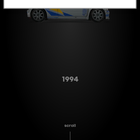
Type A
1994
scroll