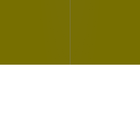
Tutto lo stile di vita Renault lo trovi
nel negozio online The Originals
Store Renault.
visita il negozio
ascolta