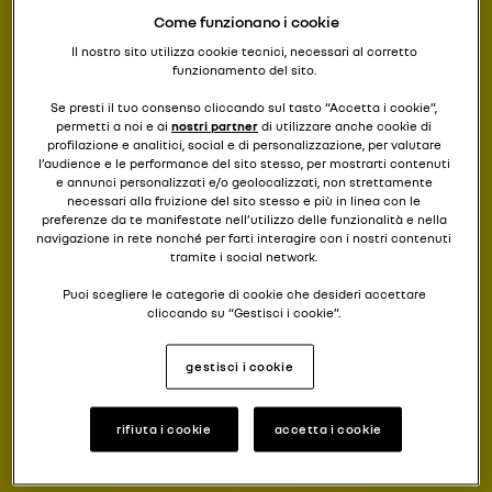
Come funzionano i cookie
Il nostro sito utilizza cookie tecnici, necessari al corretto
funzionamento del sito.
Se presti il tuo consenso cliccando sul tasto “Accetta i cookie”,
permetti a noi e ai
nostri partner
di utilizzare anche cookie di
profilazione e analitici, social e di personalizzazione, per valutare
l’audience e le performance del sito stesso, per mostrarti contenuti
e annunci personalizzati e/o geolocalizzati, non strettamente
necessari alla fruizione del sito stesso e più in linea con le
preferenze da te manifestate nell’utilizzo delle funzionalità e nella
navigazione in rete nonché per farti interagire con i nostri contenuti
tramite i social network.
Puoi scegliere le categorie di cookie che desideri accettare
cliccando su “Gestisci i cookie”.
Se chiudi il banner cliccando il pulsante posto in alto a destra,
gestisci i cookie
continuerai a navigare senza accettare cookie diversi da quelli
tecnici.
Per saperne di più, ti invitiamo a consultare la nostra
cookies
rifiuta i cookie
accetta i cookie