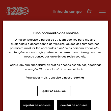
PT
linha do tempo
Funcionamento dos cookies
O nosso Website e parceiros utilizam cookies para medir a
audiência e o desempenho do Website. Os cookies também nos
permitem mostrar-lhe conteúdos e anúncios personalizados e/ou
em função da localização, além de lhe permitirem interagir com os
nossos conteúdos através das redes sociais.
o sul-americano
TORINO TS
Poderá, em qualquer altura, alterar as opções escolhidas, acedendo
à secção "Gerir cookies" do nosso Website.
Para saber mais, consulte a nossa
cookies
gerir os cookies
rejeitar os cookies
aceitar os cookies