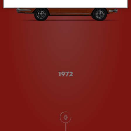
Type A
1972
scroll