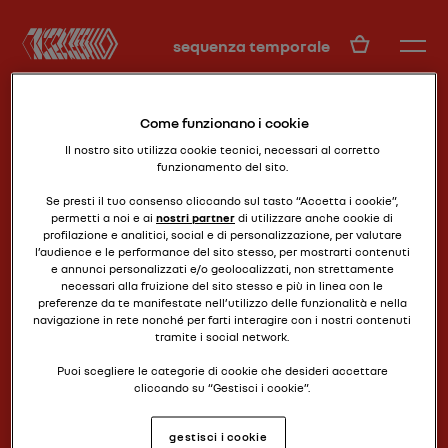
IT
sequenza temporale
Come funzionano i cookie
Il nostro sito utilizza cookie tecnici, necessari al corretto
funzionamento del sito.
Se presti il tuo consenso cliccando sul tasto “Accetta i cookie”,
permetti a noi e ai
nostri partner
di utilizzare anche cookie di
profilazione e analitici, social e di personalizzazione, per valutare
versione usa
ALLIANCE
l’audience e le performance del sito stesso, per mostrarti contenuti
e annunci personalizzati e/o geolocalizzati, non strettamente
necessari alla fruizione del sito stesso e più in linea con le
preferenze da te manifestate nell’utilizzo delle funzionalità e nella
navigazione in rete nonché per farti interagire con i nostri contenuti
tramite i social network.
Puoi scegliere le categorie di cookie che desideri accettare
cliccando su “Gestisci i cookie”.
Se chiudi il banner cliccando il pulsante posto in alto a destra,
gestisci i cookie
continuerai a navigare senza accettare cookie diversi da quelli