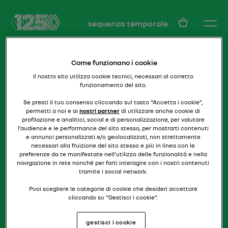
IT
sequenza temporale
Come funzionano i cookie
Il nostro sito utilizza cookie tecnici, necessari al corretto
funzionamento del sito.
Se presti il tuo consenso cliccando sul tasto “Accetta i cookie”,
permetti a noi e ai
nostri partner
di utilizzare anche cookie di
profilazione e analitici, social e di personalizzazione, per valutare
osiamo con la coupéspace
AVANTIME
l’audience e le performance del sito stesso, per mostrarti contenuti
e annunci personalizzati e/o geolocalizzati, non strettamente
necessari alla fruizione del sito stesso e più in linea con le
preferenze da te manifestate nell’utilizzo delle funzionalità e nella
navigazione in rete nonché per farti interagire con i nostri contenuti
tramite i social network.
Puoi scegliere le categorie di cookie che desideri accettare
cliccando su “Gestisci i cookie”.
Se chiudi il banner cliccando il pulsante posto in alto a destra,
gestisci i cookie
continuerai a navigare senza accettare cookie diversi da quelli