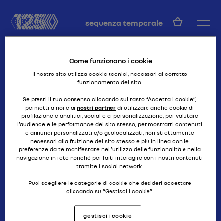
IT
sequenza temporale
Come funzionano i cookie
Il nostro sito utilizza cookie tecnici, necessari al corretto
funzionamento del sito.
Se presti il tuo consenso cliccando sul tasto “Accetta i cookie”,
permetti a noi e ai
nostri partner
di utilizzare anche cookie di
profilazione e analitici, social e di personalizzazione, per valutare
per tutti e per ogni singolo individuo
NERVASTELLA
l’audience e le performance del sito stesso, per mostrarti contenuti
e annunci personalizzati e/o geolocalizzati, non strettamente
BINDER
necessari alla fruizione del sito stesso e più in linea con le
preferenze da te manifestate nell’utilizzo delle funzionalità e nella
navigazione in rete nonché per farti interagire con i nostri contenuti
tramite i social network.
Puoi scegliere le categorie di cookie che desideri accettare
cliccando su “Gestisci i cookie”.
Se chiudi il banner cliccando il pulsante posto in alto a destra,
gestisci i cookie
continuerai a navigare senza accettare cookie diversi da quelli