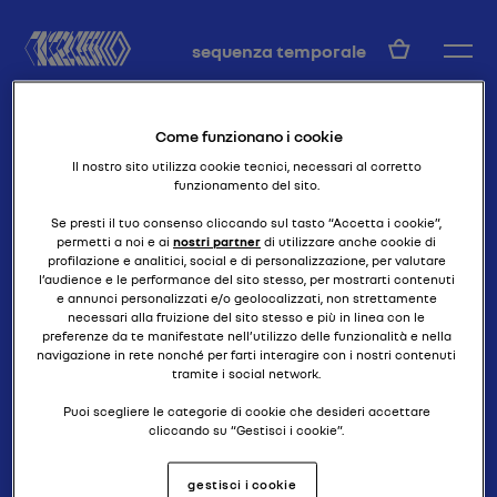
IT
sequenza temporale
Come funzionano i cookie
Il nostro sito utilizza cookie tecnici, necessari al corretto
funzionamento del sito.
Se presti il tuo consenso cliccando sul tasto “Accetta i cookie”,
permetti a noi e ai
nostri partner
di utilizzare anche cookie di
profilazione e analitici, social e di personalizzazione, per valutare
lusso e aerodinamicità
NERVA GRAND
l’audience e le performance del sito stesso, per mostrarti contenuti
e annunci personalizzati e/o geolocalizzati, non strettamente
SPORT
necessari alla fruizione del sito stesso e più in linea con le
preferenze da te manifestate nell’utilizzo delle funzionalità e nella
navigazione in rete nonché per farti interagire con i nostri contenuti
tramite i social network.
Puoi scegliere le categorie di cookie che desideri accettare
cliccando su “Gestisci i cookie”.
Se chiudi il banner cliccando il pulsante posto in alto a destra,
gestisci i cookie
continuerai a navigare senza accettare cookie diversi da quelli