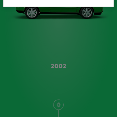
Type A
2002
scroll