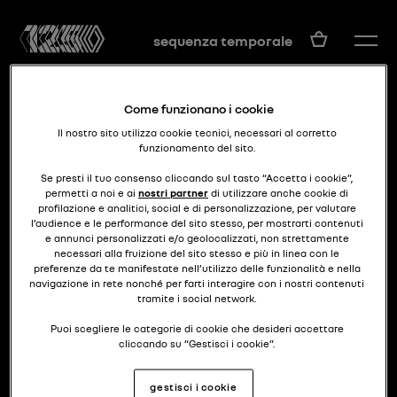
IT
sequenza temporale
Come funzionano i cookie
Il nostro sito utilizza cookie tecnici, necessari al corretto
funzionamento del sito.
Se presti il tuo consenso cliccando sul tasto “Accetta i cookie”,
permetti a noi e ai
nostri partner
di utilizzare anche cookie di
profilazione e analitici, social e di personalizzazione, per valutare
una espace compatta
SCENIC RXT
l’audience e le performance del sito stesso, per mostrarti contenuti
e annunci personalizzati e/o geolocalizzati, non strettamente
necessari alla fruizione del sito stesso e più in linea con le
preferenze da te manifestate nell’utilizzo delle funzionalità e nella
navigazione in rete nonché per farti interagire con i nostri contenuti
tramite i social network.
Puoi scegliere le categorie di cookie che desideri accettare
cliccando su “Gestisci i cookie”.
Se chiudi il banner cliccando il pulsante posto in alto a destra,
gestisci i cookie
continuerai a navigare senza accettare cookie diversi da quelli