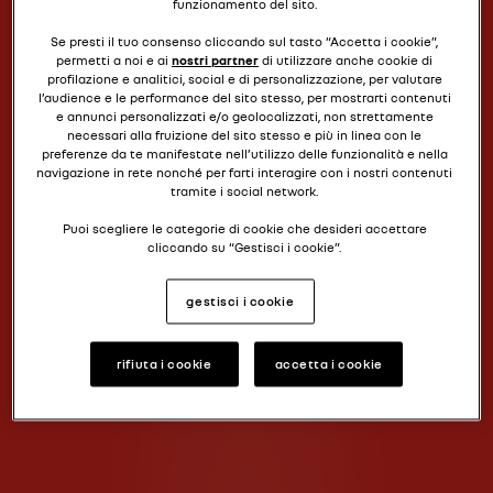
funzionamento del sito.
Se presti il tuo consenso cliccando sul tasto “Accetta i cookie”,
permetti a noi e ai
nostri partner
di utilizzare anche cookie di
profilazione e analitici, social e di personalizzazione, per valutare
l’audience e le performance del sito stesso, per mostrarti contenuti
e annunci personalizzati e/o geolocalizzati, non strettamente
necessari alla fruizione del sito stesso e più in linea con le
preferenze da te manifestate nell’utilizzo delle funzionalità e nella
navigazione in rete nonché per farti interagire con i nostri contenuti
tramite i social network.
Puoi scegliere le categorie di cookie che desideri accettare
cliccando su “Gestisci i cookie”.
Se chiudi il banner cliccando il pulsante posto in alto a destra,
gestisci i cookie
continuerai a navigare senza accettare cookie diversi da quelli
tecnici.
Per saperne di più, ti invitiamo a consultare la nostra
cookies
rifiuta i cookie
accetta i cookie