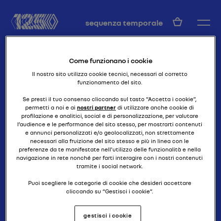
IT
sequenza temporale
Come funzionano i cookie
Il nostro sito utilizza cookie tecnici, necessari al corretto
funzionamento del sito.
Se presti il tuo consenso cliccando sul tasto “Accetta i cookie”,
permetti a noi e ai
nostri partner
di utilizzare anche cookie di
profilazione e analitici, social e di personalizzazione, per valutare
forza bruta
40 CV DEI RECORD
l’audience e le performance del sito stesso, per mostrarti contenuti
e annunci personalizzati e/o geolocalizzati, non strettamente
necessari alla fruizione del sito stesso e più in linea con le
preferenze da te manifestate nell’utilizzo delle funzionalità e nella
navigazione in rete nonché per farti interagire con i nostri contenuti
tramite i social network.
Puoi scegliere le categorie di cookie che desideri accettare
cliccando su “Gestisci i cookie”.
Se chiudi il banner cliccando il pulsante posto in alto a destra,
gestisci i cookie
continuerai a navigare senza accettare cookie diversi da quelli