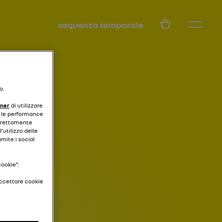
IT
sequenza temporale
o.
tner
di utilizzare
 e le performance
strettamente
’utilizzo delle
amite i social
cookie”.
accettare cookie