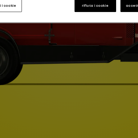
i i cookie
rifiuta i cookie
accett
Type A