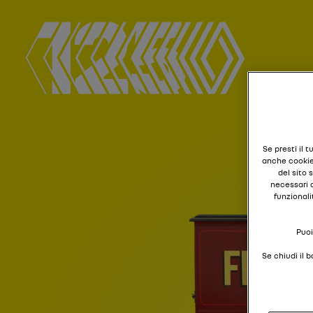
Se presti il 
anche cookie 
del sito 
necessari a
funzionali
Puoi
Se chiudi il 