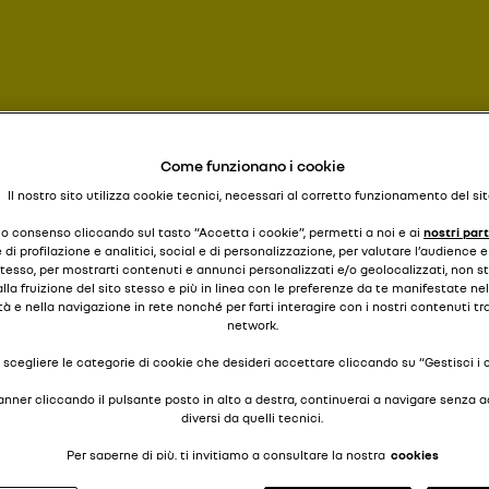
tutti al volante
TYPE II
Come funzionano i cookie
Il nostro sito utilizza cookie tecnici, necessari al corretto funzionamento del sit
tuo consenso cliccando sul tasto “Accetta i cookie”, permetti a noi e ai
nostri par
di profilazione e analitici, social e di personalizzazione, per valutare l’audience
stesso, per mostrarti contenuti e annunci personalizzati e/o geolocalizzati, non 
lla fruizione del sito stesso e più in linea con le preferenze da te manifestate nell
tà e nella navigazione in rete nonché per farti interagire con i nostri contenuti tr
network.
 scegliere le categorie di cookie che desideri accettare cliccando su “Gestisci i 
banner cliccando il pulsante posto in alto a destra, continuerai a navigare senza 
diversi da quelli tecnici.
Per saperne di più, ti invitiamo a consultare la nostra
cookies