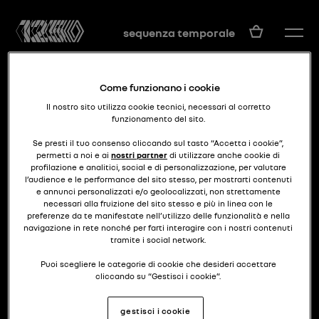
IT
sequenza temporale
Come funzionano i cookie
Il nostro sito utilizza cookie tecnici, necessari al corretto
funzionamento del sito.
Se presti il tuo consenso cliccando sul tasto “Accetta i cookie”,
permetti a noi e ai
nostri partner
di utilizzare anche cookie di
profilazione e analitici, social e di personalizzazione, per valutare
hi-tech in serie
RENAULT 11 TURBO
l’audience e le performance del sito stesso, per mostrarti contenuti
e annunci personalizzati e/o geolocalizzati, non strettamente
necessari alla fruizione del sito stesso e più in linea con le
preferenze da te manifestate nell’utilizzo delle funzionalità e nella
navigazione in rete nonché per farti interagire con i nostri contenuti
tramite i social network.
Puoi scegliere le categorie di cookie che desideri accettare
cliccando su “Gestisci i cookie”.
Se chiudi il banner cliccando il pulsante posto in alto a destra,
gestisci i cookie
continuerai a navigare senza accettare cookie diversi da quelli