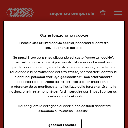
IT
sequenza temporale
Come funzionano i cookie
Il nostro sito utilizza cookie tecnici, necessari al corretto
funzionamento del sito.
Se presti il tuo consenso cliccando sul tasto “Accetta i cookie”,
permetti a noi e ai
nostri partner
di utilizzare anche cookie di
profilazione e analitici, social e di personalizzazione, per valutare
low-cost anni ‘30
CELTAQUATRE (ZR2)
l’audience e le performance del sito stesso, per mostrarti contenuti
e annunci personalizzati e/o geolocalizzati, non strettamente
necessari alla fruizione del sito stesso e più in linea con le
preferenze da te manifestate nell’utilizzo delle funzionalità e nella
navigazione in rete nonché per farti interagire con i nostri contenuti
tramite i social network.
Puoi scegliere le categorie di cookie che desideri accettare
cliccando su “Gestisci i cookie”.
Se chiudi il banner cliccando il pulsante posto in alto a destra,
gestisci i cookie
continuerai a navigare senza accettare cookie diversi da quelli