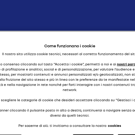
doppia a trazione (anteriore)
R17 TL
Come funzionano i cookie
Il nostro sito utilizza cookie tecnici, necessari al corretto funzionamento del sit
tuo consenso cliccando sul tasto “Accetta i cookie”, permetti a noi e ai
nostri par
di profilazione e analitici, social e di personalizzazione, per valutare l’audience
stesso, per mostrarti contenuti e annunci personalizzati e/o geolocalizzati, non 
lla fruizione del sito stesso e più in linea con le preferenze da te manifestate nell
tà e nella navigazione in rete nonché per farti interagire con i nostri contenuti tr
network.
 scegliere le categorie di cookie che desideri accettare cliccando su “Gestisci i 
banner cliccando il pulsante posto in alto a destra, continuerai a navigare senza 
diversi da quelli tecnici.
Per saperne di più, ti invitiamo a consultare la nostra
cookies