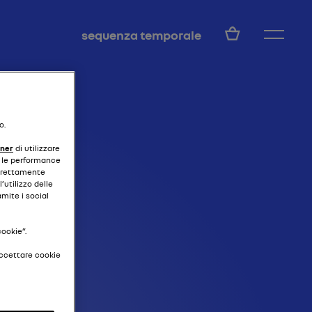
IT
sequenza temporale
o.
tner
di utilizzare
 e le performance
strettamente
’utilizzo delle
amite i social
cookie”.
accettare cookie