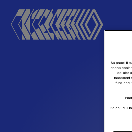
Se presti il 
anche cookie 
del sito 
necessari a
funzionali
Puoi
Se chiudi il 