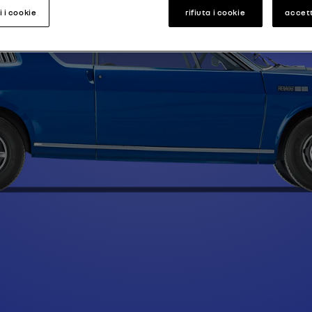
i i cookie
rifiuta i cookie
accett
Type A