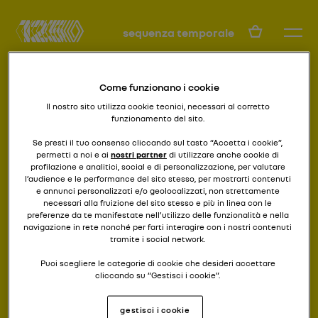
IT
sequenza temporale
Come funzionano i cookie
Il nostro sito utilizza cookie tecnici, necessari al corretto
funzionamento del sito.
Se presti il tuo consenso cliccando sul tasto “Accetta i cookie”,
permetti a noi e ai
nostri partner
di utilizzare anche cookie di
profilazione e analitici, social e di personalizzazione, per valutare
la teiera gialla
F1 RS 01
l’audience e le performance del sito stesso, per mostrarti contenuti
e annunci personalizzati e/o geolocalizzati, non strettamente
necessari alla fruizione del sito stesso e più in linea con le
preferenze da te manifestate nell’utilizzo delle funzionalità e nella
navigazione in rete nonché per farti interagire con i nostri contenuti
tramite i social network.
Puoi scegliere le categorie di cookie che desideri accettare
cliccando su “Gestisci i cookie”.
Se chiudi il banner cliccando il pulsante posto in alto a destra,
gestisci i cookie
continuerai a navigare senza accettare cookie diversi da quelli