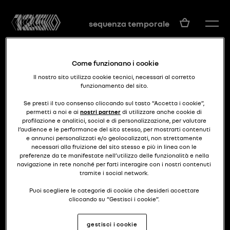
IT
sequenza temporale
Come funzionano i cookie
Il nostro sito utilizza cookie tecnici, necessari al corretto
funzionamento del sito.
Se presti il tuo consenso cliccando sul tasto “Accetta i cookie”,
permetti a noi e ai
nostri partner
di utilizzare anche cookie di
profilazione e analitici, social e di personalizzazione, per valutare
tra 4 e 16
R6
l’audience e le performance del sito stesso, per mostrarti contenuti
e annunci personalizzati e/o geolocalizzati, non strettamente
necessari alla fruizione del sito stesso e più in linea con le
preferenze da te manifestate nell’utilizzo delle funzionalità e nella
navigazione in rete nonché per farti interagire con i nostri contenuti
tramite i social network.
Puoi scegliere le categorie di cookie che desideri accettare
cliccando su “Gestisci i cookie”.
Se chiudi il banner cliccando il pulsante posto in alto a destra,
gestisci i cookie
continuerai a navigare senza accettare cookie diversi da quelli