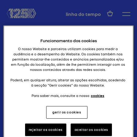
PT
linha do tempo
Funcionamento dos cookies
O nosso Website e parceiros utilizam cookies para medir a
audiência e o desempenho do Website. Os cookies também nos
permitem mostrar-lhe conteúdos e anúncios personalizados e/ou
em função da localização, além de lhe permitirem interagir com os
nossos conteúdos através das redes sociais.
f1 grand slam
F1 FW 15
Poderá, em qualquer altura, alterar as opções escolhidas, acedendo
à secção "Gerir cookies" do nosso Website.
Para saber mais, consulte a nossa
cookies
gerir os cookies
rejeitar os cookies
aceitar os cookies