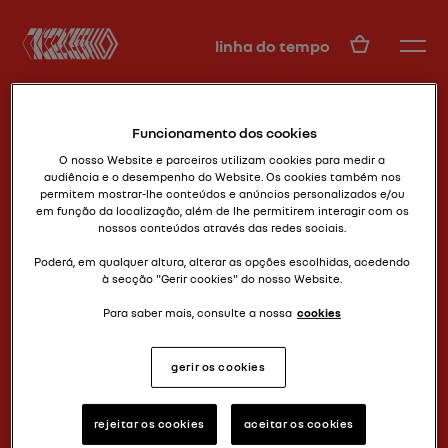
PT
linha do tempo
Funcionamento dos cookies
O nosso Website e parceiros utilizam cookies para medir a
audiência e o desempenho do Website. Os cookies também nos
permitem mostrar-lhe conteúdos e anúncios personalizados e/ou
em função da localização, além de lhe permitirem interagir com os
nossos conteúdos através das redes sociais.
turbodemocracia
R5 TURBO
Poderá, em qualquer altura, alterar as opções escolhidas, acedendo
à secção "Gerir cookies" do nosso Website.
Para saber mais, consulte a nossa
cookies
gerir os cookies
rejeitar os cookies
aceitar os cookies