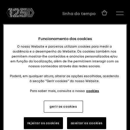
PT
linha do tempo
Funcionamento dos cookies
O nosso Website e parceiros utilizam cookies para medir a
audiência e o desempenho do Website. Os cookies também nos
permitem mostrar-lhe conteúdos e anúncios personalizados e/ou
em função da localização, além de lhe permitirem interagir com os
nossos conteúdos através das redes sociais.
energia speciale k
TYPE K
Poderá, em qualquer altura, alterar as opções escolhidas, acedendo
à secção "Gerir cookies" do nosso Website.
Para saber mais, consulte a nossa
cookies
gerir os cookies
rejeitar os cookies
aceitar os cookies