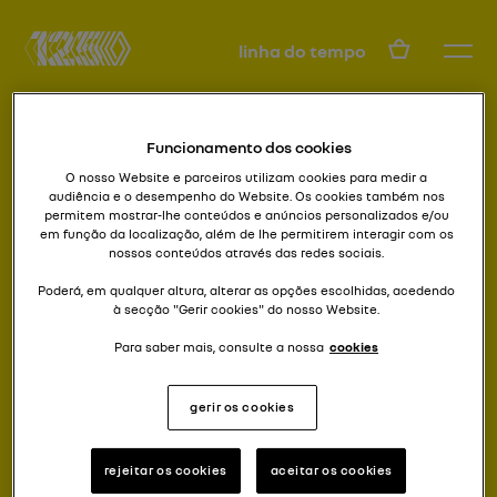
PT
linha do tempo
Funcionamento dos cookies
O nosso Website e parceiros utilizam cookies para medir a
audiência e o desempenho do Website. Os cookies também nos
permitem mostrar-lhe conteúdos e anúncios personalizados e/ou
em função da localização, além de lhe permitirem interagir com os
nossos conteúdos através das redes sociais.
no máximo
MAXI 5 TURBO
Poderá, em qualquer altura, alterar as opções escolhidas, acedendo
à secção "Gerir cookies" do nosso Website.
Para saber mais, consulte a nossa
cookies
gerir os cookies
rejeitar os cookies
aceitar os cookies