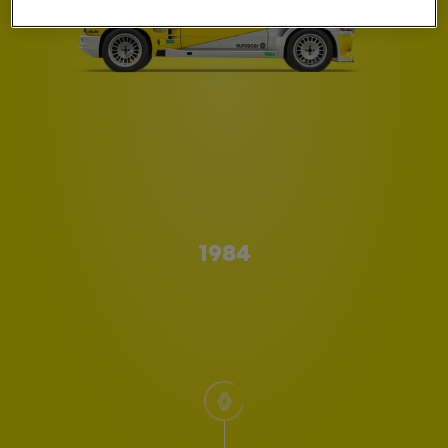
Type A
1984
scroll