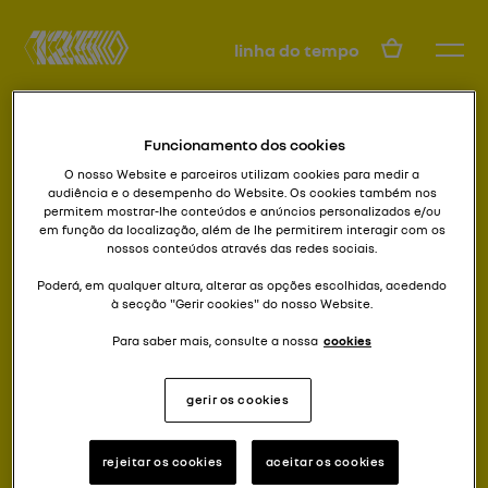
PT
linha do tempo
Funcionamento dos cookies
O nosso Website e parceiros utilizam cookies para medir a
audiência e o desempenho do Website. Os cookies também nos
permitem mostrar-lhe conteúdos e anúncios personalizados e/ou
em função da localização, além de lhe permitirem interagir com os
nossos conteúdos através das redes sociais.
Renault, trabalho, casa
ESTAFETTE
Poderá, em qualquer altura, alterar as opções escolhidas, acedendo
à secção "Gerir cookies" do nosso Website.
Para saber mais, consulte a nossa
cookies
gerir os cookies
rejeitar os cookies
aceitar os cookies