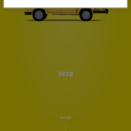
Type A
1978
scroll