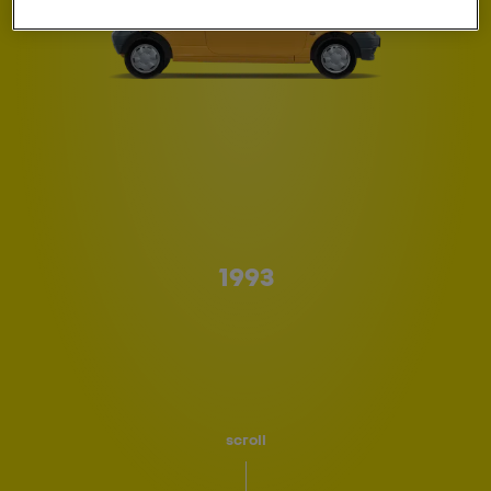
Type A
1993
scroll