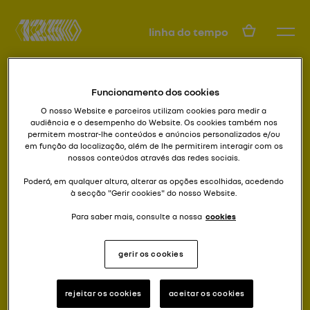
PT
linha do tempo
Funcionamento dos cookies
O nosso Website e parceiros utilizam cookies para medir a
audiência e o desempenho do Website. Os cookies também nos
permitem mostrar-lhe conteúdos e anúncios personalizados e/ou
em função da localização, além de lhe permitirem interagir com os
nossos conteúdos através das redes sociais.
uma só versão inventada
TWINGO
Poderá, em qualquer altura, alterar as opções escolhidas, acedendo
à secção "Gerir cookies" do nosso Website.
Para saber mais, consulte a nossa
cookies
gerir os cookies
rejeitar os cookies
aceitar os cookies