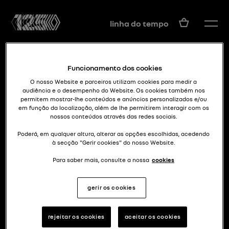
PT
linha do tempo
Funcionamento dos cookies
O nosso Website e parceiros utilizam cookies para medir a
audiência e o desempenho do Website. Os cookies também nos
permitem mostrar-lhe conteúdos e anúncios personalizados e/ou
em função da localização, além de lhe permitirem interagir com os
nossos conteúdos através das redes sociais.
0 futuro é agora!
MORPHOZ
Poderá, em qualquer altura, alterar as opções escolhidas, acedendo
à secção "Gerir cookies" do nosso Website.
Para saber mais, consulte a nossa
cookies
gerir os cookies
rejeitar os cookies
aceitar os cookies