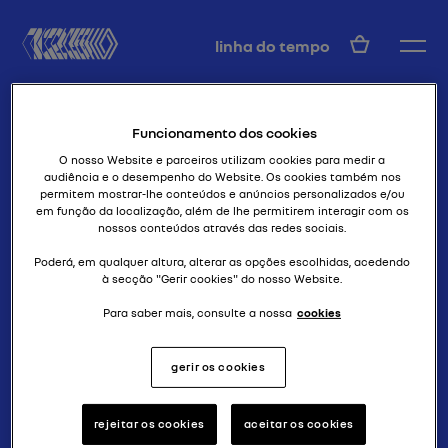
PT
linha do tempo
Funcionamento dos cookies
O nosso Website e parceiros utilizam cookies para medir a
audiência e o desempenho do Website. Os cookies também nos
permitem mostrar-lhe conteúdos e anúncios personalizados e/ou
em função da localização, além de lhe permitirem interagir com os
nossos conteúdos através das redes sociais.
französische qualität
R21 2L TURBO
Poderá, em qualquer altura, alterar as opções escolhidas, acedendo
à secção "Gerir cookies" do nosso Website.
Para saber mais, consulte a nossa
cookies
gerir os cookies
rejeitar os cookies
aceitar os cookies