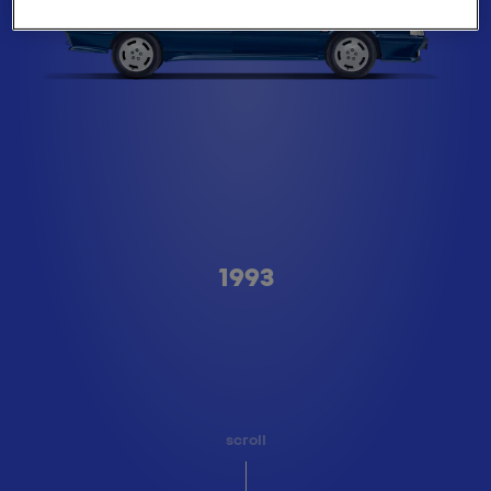
Type A
1993
scroll