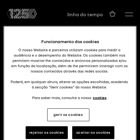
PT
linha do tempo
Funcionamento dos cookies
O nosso Website e parceiros utilizam cookies para medir a
audiência e o desempenho do Website. Os cookies também nos
permitem mostrar-lhe conteúdos e anúncios personalizados e/ou
em função da localização, além de lhe permitirem interagir com os
nossos conteúdos através das redes sociais.
stranger renault
PROJET 900
Poderá, em qualquer altura, alterar as opções escolhidas, acedendo
à secção "Gerir cookies" do nosso Website.
Para saber mais, consulte a nossa
cookies
gerir os cookies
rejeitar os cookies
aceitar os cookies