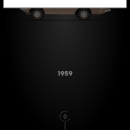
Type A
1959
scroll